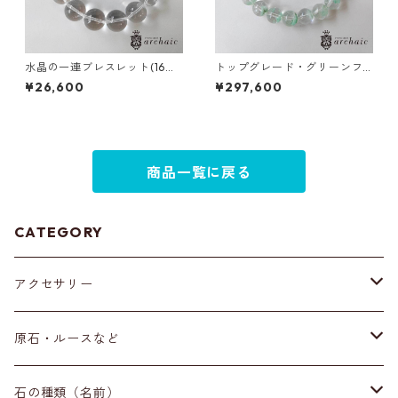
水晶の一連ブレスレット(16m
トップグレード・グリーンフ
m)
ァントムのブレスレット(9m
¥26,600
¥297,600
m)
商品一覧に戻る
CATEGORY
アクセサリー
ブレスレット
原石・ルースなど
イヤリング・ピアス
原石
石の種類（名前）