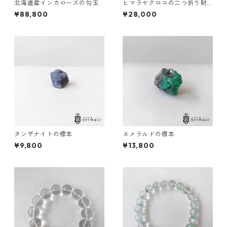
北海道産インカローズの勾玉
ヒマラヤクロコの二つ折り財
布
¥88,800
¥28,000
タンザナイトの標本
エメラルドの標本
¥9,800
¥13,800