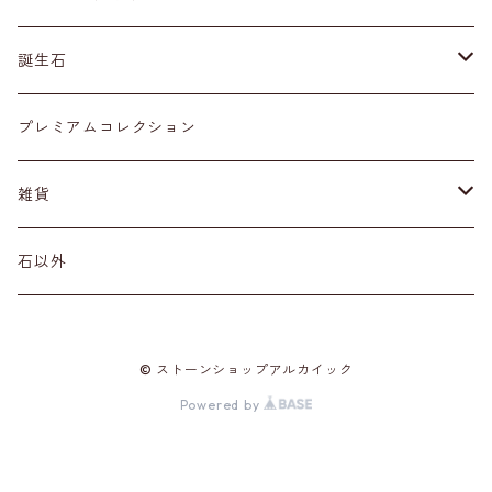
ネックレス・ペンダントトップ
丸玉
ア行
誕生石
アイオライト
リング
標本
カ行
１月
プレミアムコレクション
アクアマリン
カーネリアン
材質
磨き石
サ行
２月
雑貨
アゲート
カイヤナイト
プラチナ
サファイア
その他アクセサリー
ルース
タ行
３月
天然石雑貨
石以外
アゼツライト
カルサイト
ゴールド
サンストーン
ダイヤモンド
勾玉
ナ行
４月
石以外の雑貨
© ストーンショップアルカイック
アパタイト
カルセドニー
シルバー
シェル
ターコイズ
粒売り
ハ行
５月
Powered by
アベンチュリン
ガーネット
真鍮（ブラス）
シトリン
タンザナイト
ハーキマーダイヤモンド
マ行
６月