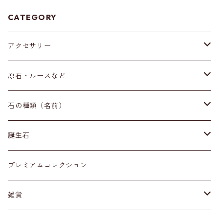
CATEGORY
アクセサリー
ブレスレット
原石・ルースなど
イヤリング・ピアス
原石
石の種類（名前）
ネックレス・ペンダントトップ
丸玉
ア行
誕生石
アイオライト
リング
標本
カ行
１月
プレミアムコレクション
アクアマリン
カーネリアン
材質
磨き石
サ行
２月
雑貨
アゲート