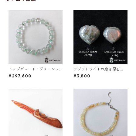
トップグレード・グリーンフ
ラブラドライトの磨き原石
ァントムのブレスレット(9m
（ハート）全2種
¥297,600
¥3,800
m)