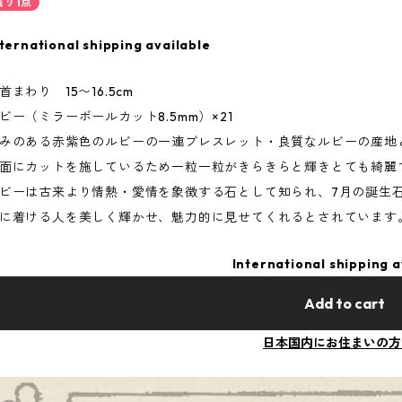
残り1点
ternational shipping available
首まわり 15〜16.5cm
ビー（ミラーボールカット8.5mm）×21
みのある赤紫色のルビーの一連ブレスレット・良質なルビーの産地
面にカットを施しているため一粒一粒がきらきらと輝きとても綺麗
ビーは古来より情熱・愛情を象徴する石として知られ、7月の誕生
に着ける人を美しく輝かせ、魅力的に見せてくれるとされています
International shipping a
Add to cart
日本国内にお住まいの方