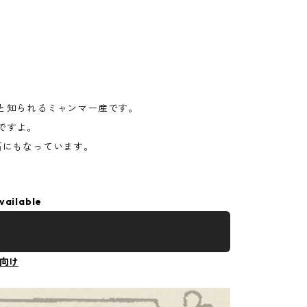
と知られるミャンマー産です。
ですよ。
石にもなっています。
。
vailable
向け