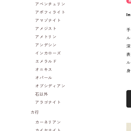
アベンチュリン
アポフィライト
In
アマゾナイト
アメジスト
手
アメトリン
ル
アンデシン
深
インカローズ
表
エメラルド
ル
オニキス
身
オパール
オブシディアン
石以外
アラゴナイト
カ行
カーネリアン
カイヤナイト