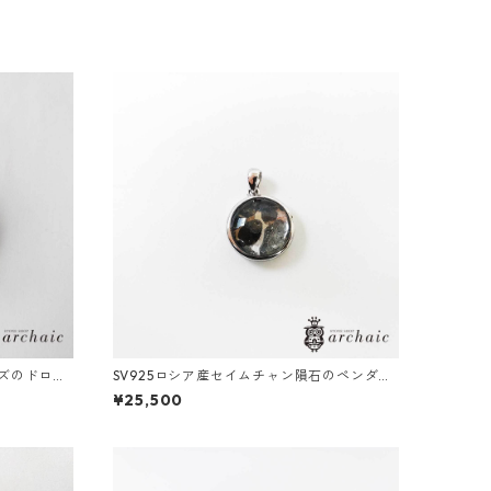
ーズのドロッ
SV925ロシア産セイムチャン隕石のペンダン
トトップ
¥25,500