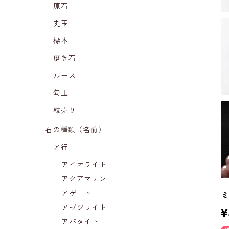
原石
丸玉
標本
磨き石
ルース
勾玉
粒売り
石の種類（名前）
ア行
アイオライト
アクアマリン
アゲート
ミ
アゼツライト
¥
アパタイト