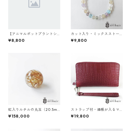
【アニマルポットプラントシ
カット入り・ミックスストー
リーズ】モンキー×セレウス×
ンのブレスレット(6mm)
¥8,800
¥9,800
丸サボテン
虹入りルチルの丸玉（20.5m
ストラップ付・通帳が入るマ
m）
ットクロコの長財布（全3色）
¥158,000
¥19,800