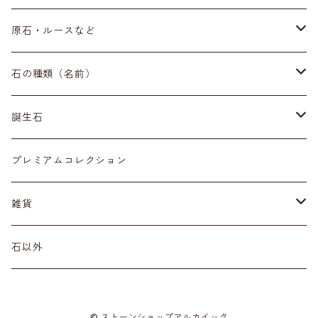
ブレスレット
原石・ルースなど
イヤリング・ピアス
原石
石の種類（名前）
ネックレス・ペンダントトップ
丸玉
ア行
誕生石
アイオライト
リング
標本
カ行
１月
プレミアムコレクション
アクアマリン
カーネリアン
材質
磨き石
サ行
２月
雑貨
アゲート
カイヤナイト
プラチナ
サファイア
その他アクセサリー
ルース
タ行
３月
天然石雑貨
石以外
アゼツライト
カルサイト
ゴールド
サンストーン
ダイヤモンド
勾玉
ナ行
４月
石以外の雑貨
© ストーンショップアルカイック