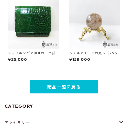
シャイニングクロコの二つ折
ルチルクォーツの丸玉（26.5
り財布
mm）
¥25,000
¥158,000
商品一覧に戻る
CATEGORY
アクセサリー