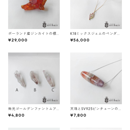
ポーランド産ジンカイトの標
K18ミックスジェムのペンダン
本（赤）
トトップ
¥29,000
¥56,000
発光ゴールデンファントムア
天珠とSV925ピンチェーンの
メジストのポイント（全3種）
ショートネックレス
¥4,800
¥7,800