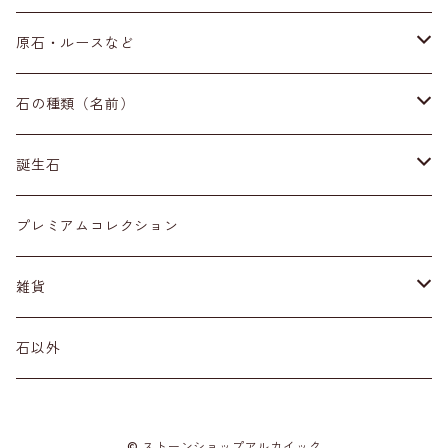
ブレスレット
原石・ルースなど
イヤリング・ピアス
原石
石の種類（名前）
ネックレス・ペンダントトップ
丸玉
ア行
誕生石
アイオライト
リング
標本
カ行
１月
プレミアムコレクション
アクアマリン
カーネリアン
材質
磨き石
サ行
２月
雑貨
アゲート
カイヤナイト
プラチナ
サファイア
その他アクセサリー
ルース
タ行
３月
天然石雑貨
石以外
アゼツライト
カルサイト
ゴールド
サンストーン
ダイヤモンド
勾玉
ナ行
４月
石以外の雑貨
© ストーンショップアルカイック