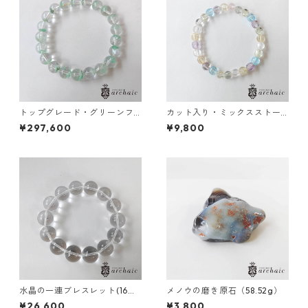
トップグレード・グリーンフ
カット入り・ミックスストー
ァントムのブレスレット(9m
ンのブレスレット(6mm)
¥297,600
¥9,800
m)
水晶の一連ブレスレット(16m
メノウの磨き原石（58.52g）
m)
¥26,600
¥3,800