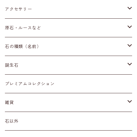
アクセサリー
ブレスレット
原石・ルースなど
イヤリング・ピアス
原石
石の種類（名前）
ネックレス・ペンダントトップ
丸玉
ア行
誕生石
アイオライト
リング
標本
カ行
１月
プレミアムコレクション
アクアマリン
カーネリアン
材質
磨き石
サ行
２月
雑貨
アゲート
カイヤナイト
プラチナ
サファイア
その他アクセサリー
ルース
タ行
３月
天然石雑貨
石以外
アゼツライト
カルサイト