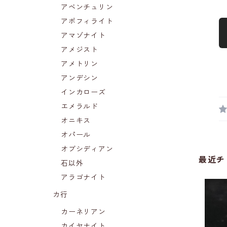
アベンチュリン
アポフィライト
アマゾナイト
アメジスト
アメトリン
アンデシン
インカローズ
エメラルド
オニキス
オパール
オブシディアン
最近チ
石以外
アラゴナイト
カ行
カーネリアン
カイヤナイト