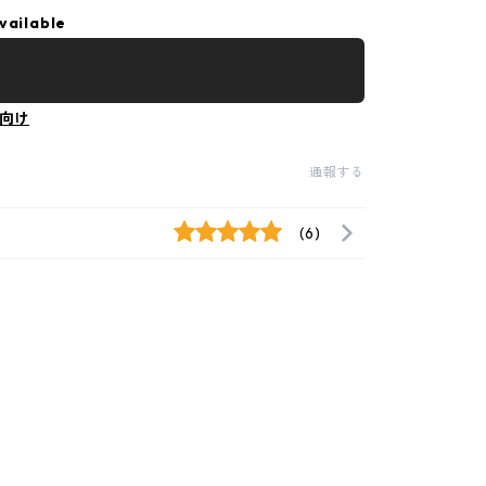
vailable
向け
通報する
(6)