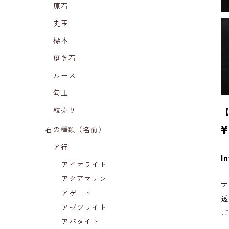
原石
丸玉
標本
磨き石
ルース
勾玉
粒売り
【
¥
石の種類（名前）
ア行
In
アイオライト
アクアマリン
サ
アゲート
透
アゼツライト
ご
アパタイト