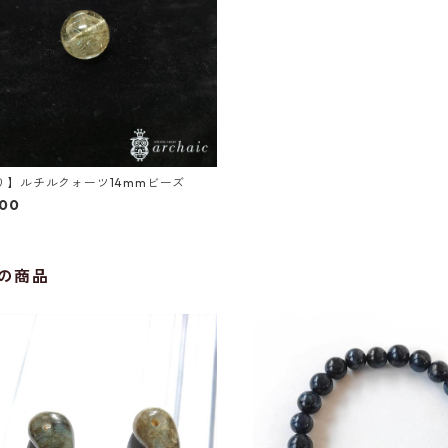
り】ルチルクォーツ14mmビーズ
000
の商品