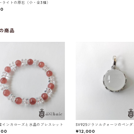
ーライトの原石（小・全3種）
00
の商品
産インカローズと水晶のブレスレット
SV925ジラソルクォーツのペン
000
¥12,000