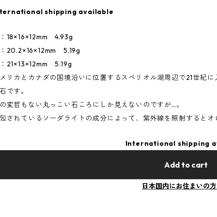
ternational shipping available
：18×16×12mm 4.93g
：20.2×16×12mm 5.19g
：21×13×12mm 5.19g
メリカとカナダの国境沿いに位置するスペリオル湖周辺で21世紀
石です。
の変哲もない丸っこい石ころにしか見えないのですが…。
包されているソーダライトの成分によって、紫外線を照射するとオ
International shipping a
Add to cart
日本国内にお住まいの方