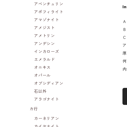
アベンチュリン
In
アポフィライト
アマゾナイト
Ａ
アメジスト
Ｂ
アメトリン
Ｃ
アンデシン
ア
インカローズ
原
エメラルド
何
オニキス
内
オパール
オブシディアン
石以外
アラゴナイト
カ行
カーネリアン
カイヤナイト