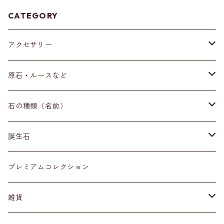
CATEGORY
アクセサリー
ブレスレット
原石・ルースなど
イヤリング・ピアス
原石
石の種類（名前）
ネックレス・ペンダントトップ
丸玉
ア行
誕生石
アイオライト
リング
標本
カ行
１月
プレミアムコレクション
アクアマリン
カーネリアン
材質
磨き石
サ行
２月
雑貨
アゲート
カイヤナイト