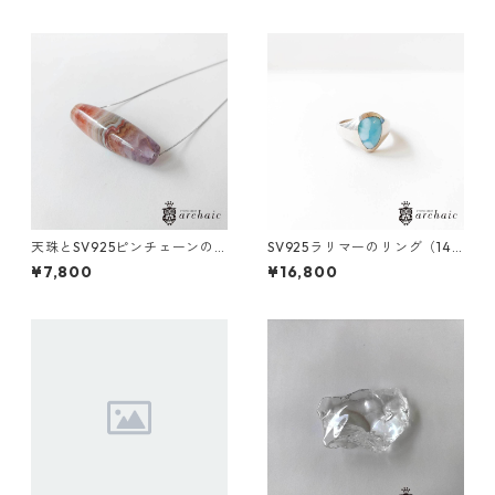
天珠とSV925ピンチェーンの
SV925ラリマーのリング（14
ショートネックレス
号）
¥7,800
¥16,800