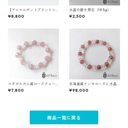
【アニマルポットプラントシ
水晶の磨き原石（19.5g）
リーズ】モンキー×セレウス×
¥8,800
¥2,500
丸サボテン
マダガスカル産ローズクォー
北海道産インカローズと水晶
ツと水晶のブレスレット
のブレスレット
¥7,800
¥98,000
商品一覧に戻る