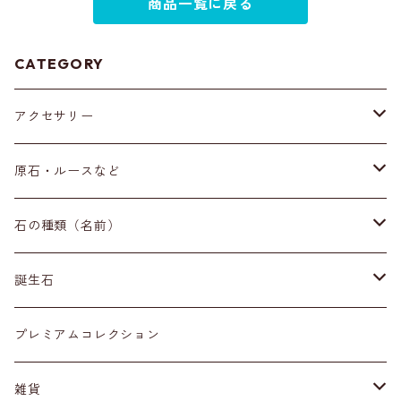
商品一覧に戻る
CATEGORY
アクセサリー
ブレスレット
原石・ルースなど
イヤリング・ピアス
原石
石の種類（名前）
ネックレス・ペンダントトップ
丸玉
ア行
誕生石
アイオライト
リング
標本
カ行
１月
プレミアムコレクション
アクアマリン
カーネリアン
材質
磨き石
サ行
２月
雑貨