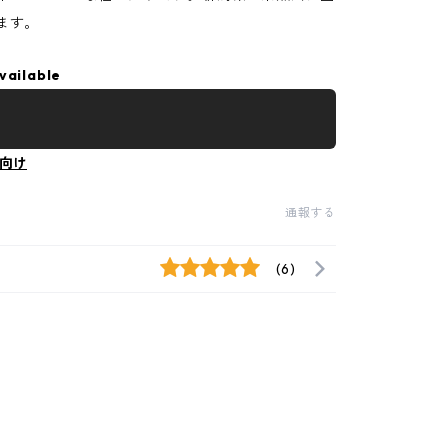
ます。
vailable
向け
通報する
(6)