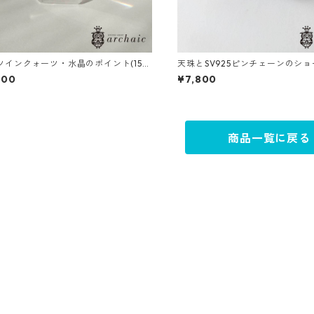
ツインクォーツ・水晶のポイント(155
天珠とSV925ピンチェーンのシ
レス
800
¥7,800
商品一覧に戻る