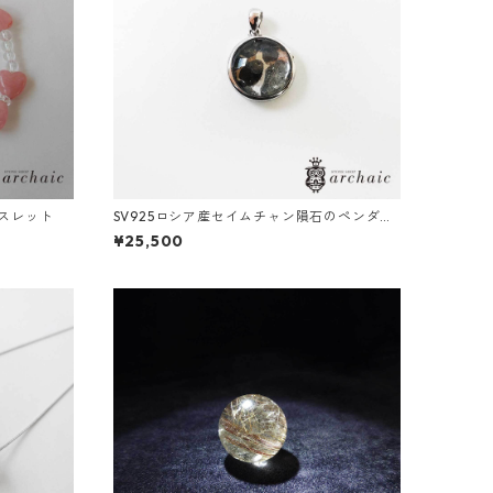
スレット
SV925ロシア産セイムチャン隕石のペンダン
トトップ
¥25,500