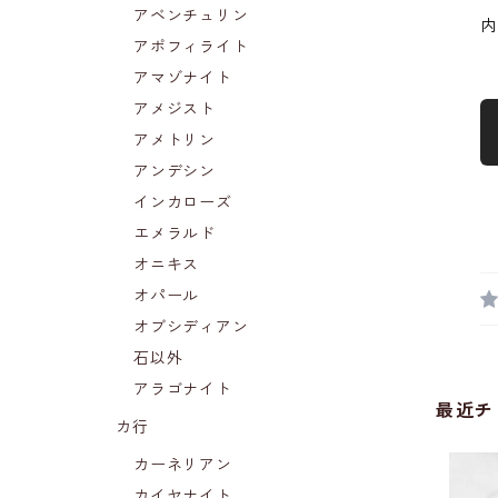
アベンチュリン
内
アポフィライト
アマゾナイト
アメジスト
アメトリン
アンデシン
インカローズ
エメラルド
オニキス
オパール
オブシディアン
石以外
アラゴナイト
最近チ
カ行
カーネリアン
カイヤナイト