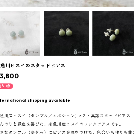
糸魚川ヒスイのスタッドピアス
3,800
残り1点
ternational shipping available
魚川産ヒスイ（タンブル／カボション）×２・真鍮スタッドピアス
んのりと緑色を帯びた、糸魚川産ヒスイのフックピアスです。
さなタンブル（磨き石）にピアス金具をつけた、色合いも作りも非