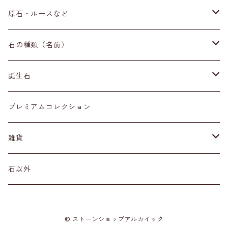
ブレスレット
原石・ルースなど
イヤリング・ピアス
原石
石の種類（名前）
ネックレス・ペンダントトップ
丸玉
ア行
誕生石
アイオライト
リング
標本
カ行
１月
プレミアムコレクション
アクアマリン
カーネリアン
材質
磨き石
サ行
２月
雑貨
アゲート
カイヤナイト
プラチナ
サファイア
その他アクセサリー
ルース
タ行
３月
天然石雑貨
石以外
アゼツライト
カルサイト
ゴールド
サンストーン
ダイヤモンド
勾玉
ナ行
４月
石以外の雑貨
© ストーンショップアルカイック
アパタイト
カルセドニー
シルバー
シェル
ターコイズ