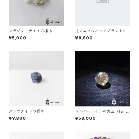
ブラジリアナイトの標本
【アニマルポットプラントシ
リーズ】モンキー×セレウス×
¥5,000
¥8,800
丸サボテン
タンザナイトの標本
シルバールチルの丸玉（18m
m）
¥9,800
¥58,000