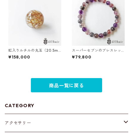
虹入りルチルの丸玉（20.5m
スーパーセブンのブレスレッ
m）
ト（6mm）
¥158,000
¥79,800
商品一覧に戻る
CATEGORY
アクセサリー