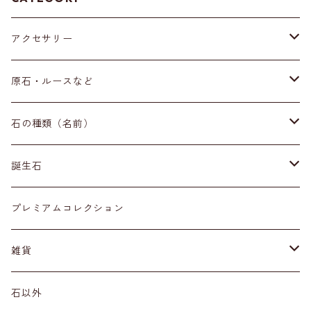
アクセサリー
ブレスレット
原石・ルースなど
イヤリング・ピアス
原石
石の種類（名前）
ネックレス・ペンダントトップ
丸玉
ア行
誕生石
アイオライト
リング
標本
カ行
１月
プレミアムコレクション
アクアマリン
カーネリアン
材質
磨き石
サ行
２月
雑貨
アゲート
カイヤナイト
プラチナ
サファイア
その他アクセサリー
ルース
タ行
３月
天然石雑貨
石以外