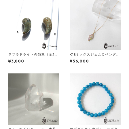
ラブラドライトの勾玉（全2
K18ミックスジェムのペンダン
種）
トトップ
¥3,800
¥56,000