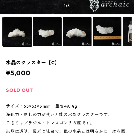
1
/6
水晶のクラスター【C】
¥5,000
SOLD OUT
サイズ：65×53×31mm 重さ49.14g
浄化力・癒しの力が強い万能の水晶クラスターです。
こちらはブラジル・トマスゴンサガ産です。
結晶は透明、母岩は純白で、他の水晶とは明らかに一線を画